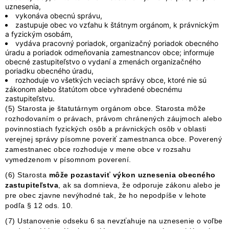
uznesenia,
vykonáva obecnú správu,
zastupuje obec vo vzťahu k štátnym orgánom, k právnickým
a fyzickým osobám,
vydáva pracovný poriadok, organizačný poriadok obecného
úradu a poriadok odmeňovania zamestnancov obce; informuje
obecné zastupiteľstvo o vydaní a zmenách organizačného
poriadku obecného úradu,
rozhoduje vo všetkých veciach správy obce, ktoré nie sú
zákonom alebo štatútom obce vyhradené obecnému
zastupiteľstvu.
(5) Starosta je štatutárnym orgánom obce. Starosta môže
rozhodovaním o právach, právom chránených záujmoch alebo
povinnostiach fyzických osôb a právnických osôb v oblasti
verejnej správy písomne poveriť zamestnanca obce. Poverený
zamestnanec obce rozhoduje v mene obce v rozsahu
vymedzenom v písomnom poverení.
(6) Starosta
môže pozastaviť výkon uznesenia obecného
zastupiteľstva
, ak sa domnieva, že odporuje zákonu alebo je
pre obec zjavne nevýhodné tak, že ho nepodpíše v lehote
podľa § 12 ods. 10.
(7) Ustanovenie odseku 6 sa nevzťahuje na uznesenie o voľbe