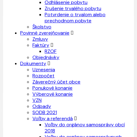
Odhlásenie pobytu
Zrušenie trvalého pobytu
Potvrdenie o trvalom alebo
prechodnom pobyte
Školstvo
Povinné zverejňovanie
Zmluvy
Faktúry
RZOF
Objednávky
Dokumenty
Uznesenia
Rozpočet
Záverečný účet obce
Ponukové konanie
Výberové konanie
VZN
Odpady
SODB 2021
Voľby a referendá
Voľby do orgánov samosprávy obcí
2018
Voľby do orgánov samosprávnych