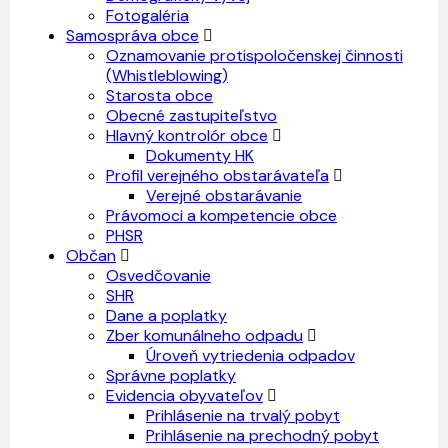
Fotogaléria
Samospráva obce
Oznamovanie protispoločenskej činnosti
(Whistleblowing)
Starosta obce
Obecné zastupiteľstvo
Hlavný kontrolór obce
Dokumenty HK
Profil verejného obstarávateľa
Verejné obstarávanie
Právomoci a kompetencie obce
PHSR
Občan
Osvedčovanie
SHR
Dane a poplatky
Zber komunálneho odpadu
Úroveň vytriedenia odpadov
Správne poplatky
Evidencia obyvateľov
Prihlásenie na trvalý pobyt
Prihlásenie na prechodný pobyt