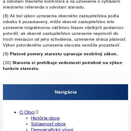
a odvolaní hlavného kontrolóra a na uznesenie o vyhlásení
miestneho referenda o odvolaní starostu.
(8) Ak bol výkon uznesenia obecného zastupiteľstva podľa
odseku 6 pozastavený, môže obecné zastupiteľstvo toto
uznesenie trojpätinovou väčšinou hlasov všetkých poslancov
potvrdiť; ak obecné zastupiteľstvo uznesenie nepotvrdí do
troch mesiacov od jeho schválenia, uznesenie stráca platnosť.
Výkon potvrdeného uznesenia starosta nemôže pozastaviť.
(9)
Platové pomery starostu upravuje osobitný zákon.
(10)
Starosta si prehlbuje vedomosti potrebné na výkon
funkcie starostu.
Navigácia
O Obci
História obce
Súčasnosť obce
Demografický vývoj