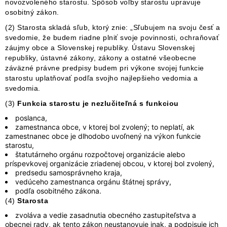
novozvoleného starostu. Spôsob voľby starostu upravuje
osobitný zákon.
(2) Starosta skladá sľub, ktorý znie: „Sľubujem na svoju česť a
svedomie, že budem riadne plniť svoje povinnosti, ochraňovať
záujmy obce a Slovenskej republiky. Ústavu Slovenskej
republiky, ústavné zákony, zákony a ostatné všeobecne
záväzné právne predpisy budem pri výkone svojej funkcie
starostu uplatňovať podľa svojho najlepšieho vedomia a
svedomia.
(3)
Funkcia starostu je nezlučiteľná s funkciou
poslanca,
zamestnanca obce, v ktorej bol zvolený; to neplatí, ak
zamestnanec obce je dlhodobo uvoľnený na výkon funkcie
starostu,
štatutárneho orgánu rozpočtovej organizácie alebo
príspevkovej organizácie zriadenej obcou, v ktorej bol zvolený,
predsedu samosprávneho kraja,
vedúceho zamestnanca orgánu štátnej správy,
podľa osobitného zákona.
(4)
Starosta
zvoláva a vedie zasadnutia obecného zastupiteľstva a
obecnej rady, ak tento zákon neustanovuje inak, a podpisuje ich